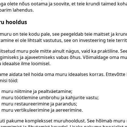
aga olete nõus ootama ja soovite, et teie krundi taimed ko
 parim lahendus.
u hooldus
 muru on teie kodu pale, see peegeldab teie maitset ja krun
amine ei ole lihtsalt vastutus, see on investeering teie terri
itsetud muru pole mitte ainult nägus, vaid ka praktiline.
imiseks ja ajaveetmiseks vabas õhus. Võimaldage oma mur
 ideaalse ilme loomisel.
me aidata teil hoida oma muru ideaalses korras. Ettevõtte 
misi töid:
muru niitmine ja pealtväetamine;
muru töötlemine umbrohu ja kahjurite vastu;
muru restaureerimine ja parandus;
muru vertikuleerimine ja aereerimine.
ti pakume kompleksset muruhooldust. See hõlmab muru ni
kammimist ja õhutamist kevadel. Lisaks pakume hooajalist 