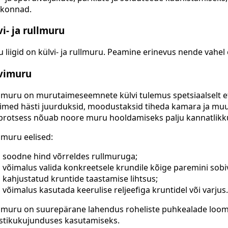
kkonnad.
vi- ja rullmuru
 liigid on külvi- ja rullmuru. Peamine erinevus nende vahel
vimuru
imuru on murutaimeseemnete külvi tulemus spetsiaalselt et
aimed hästi juurduksid, moodustaksid tiheda kamara ja muu
protsess nõuab noore muru hooldamiseks palju kannatlikku
imuru eelised:
soodne hind võrreldes rullmuruga;
võimalus valida konkreetsele krundile kõige paremini sobiv
kahjustatud kruntide taastamise lihtsus;
võimalus kasutada keerulise reljeefiga kruntidel või varjus.
imuru on suurepärane lahendus roheliste puhkealade loo
tikukujunduses kasutamiseks.