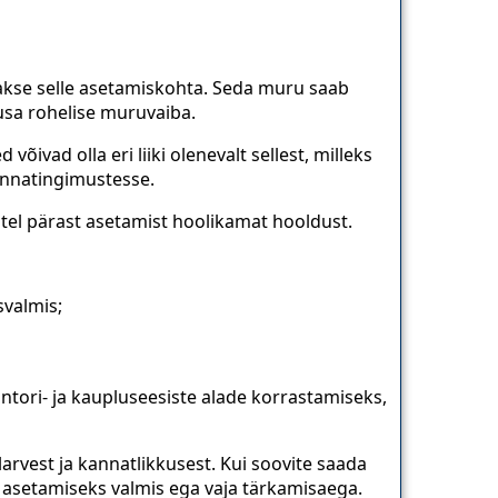
takse selle asetamiskohta. Seda muru saab
usa rohelise muruvaiba.
ivad olla eri liiki olenevalt sellest, milleks
linnatingimustesse.
tel pärast asetamist hoolikamat hooldust.
svalmis;
ntori- ja kaupluseesiste alade korrastamiseks,
larvest ja kannatlikkusest. Kui soovite saada
n asetamiseks valmis ega vaja tärkamisaega.