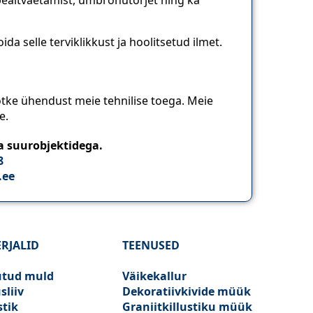
a selle terviklikkust ja hoolitsetud ilmet.
õtke ühendust meie tehnilise toega. Meie
e.
a suurobjektidega.
8
.ee
RJALID
TEENUSED
utud muld
Väikekallur
sliiv
Dekoratiivkivide müük
stik
Graniitkillustiku müük