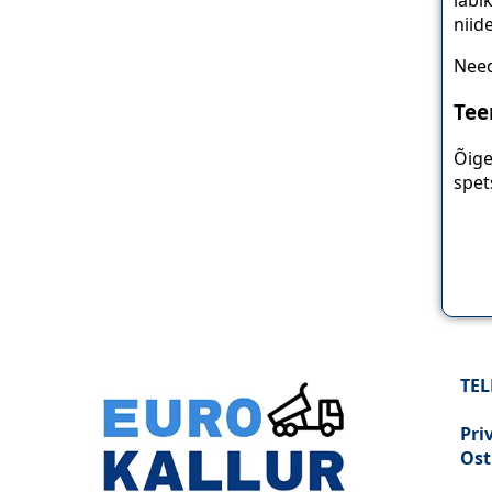
niid
Need
Tee
Õige
spets
TEL
Pri
Ost