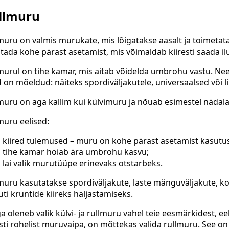
llmuru
muru on valmis murukate, mis lõigatakse aasalt ja toimeta
tada kohe pärast asetamist, mis võimaldab kiiresti saada il
murul on tihe kamar, mis aitab võidelda umbrohu vastu. Need võ
 on mõeldud: näiteks spordiväljakutele, universaalsed või 
muru on aga kallim kui külvimuru ja nõuab esimestel nädala
muru eelised:
kiired tulemused – muru on kohe pärast asetamist kasutu
tihe kamar hoiab ära umbrohu kasvu;
lai valik murutüüpe erinevaks otstarbeks.
muru kasutatakse spordiväljakute, laste mänguväljakute, ko
ti kruntide kiireks haljastamiseks.
a oleneb valik külvi- ja rullmuru vahel teie eesmärkidest, ee
esti rohelist muruvaipa, on mõttekas valida rullmuru. See o