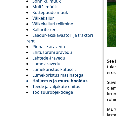
Sõnniku müük
Multši müük
Küttepuude müük
Väikekallur
Väikekalluri tellimine
Kallurite rent
Laadur-ekskavaatori ja traktori
rent
Pinnase äravedu
Ehitusprahi äravedu
Lehtede äravedu
See 
Lume äravedu
tule
Lumekoristus katuselt
eros
Lumekoristus masinatega
Haljastus ja muru hooldus
Suve
Teede ja väljakute ehitus
olem
Töö suurobjektidega
krun
rohi
Muru
last