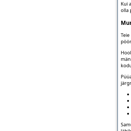
Kui 
olla
Mur
Teie
pöör
Hool
mäng
kodu
Püüa
järg
Samu
läbi