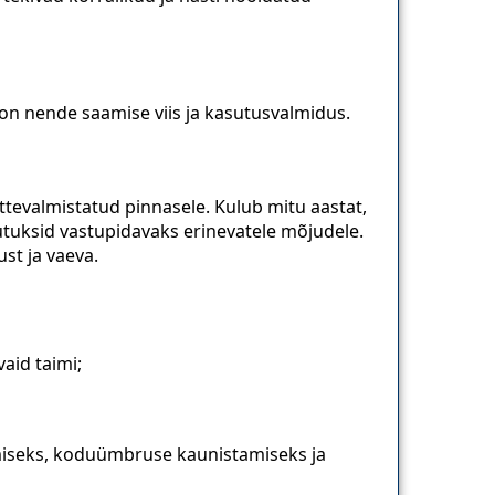
 on nende saamise viis ja kasutusvalmidus.
tevalmistatud pinnasele. Kulub mitu aastat,
tuksid vastupidavaks erinevatele mõjudele.
st ja vaeva.
aid taimi;
miseks, koduümbruse kaunistamiseks ja