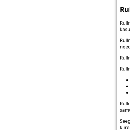
Ru
Rull
kasu
Rull
need
Rull
Rull
Rull
samu
Seeg
kiir