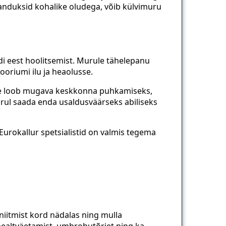
handuksid kohalike oludega, võib külvimuru
di eest hoolitsemist. Murule tähelepanu
tooriumi ilu ja heaolusse.
 See loob mugava keskkonna puhkamiseks,
ul saada enda usaldusväärseks abiliseks
Eurokallur spetsialistid on valmis tegema
itmist kord nädalas ning mulla
pealtväetamist, umbrohutõrjet ning ka