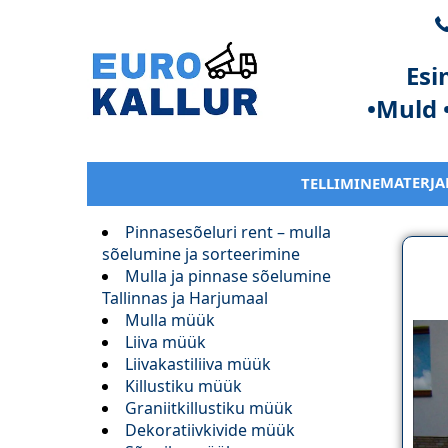
Esi
•Muld 
MATERJA
TELLIMINE
Pinnasesõeluri rent – mulla
sõelumine ja sorteerimine
Mulla ja pinnase sõelumine
Tallinnas ja Harjumaal
Mulla müük
Liiva müük
Liivakastiliiva müük
Killustiku müük
Graniitkillustiku müük
Dekoratiivkivide müük