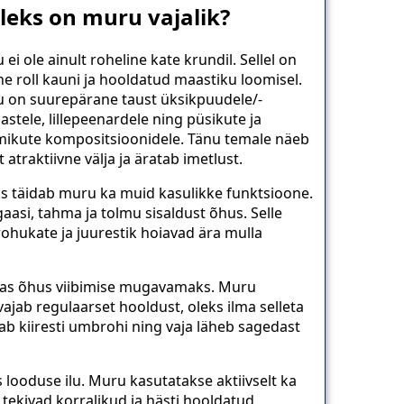
leks on muru vajalik?
ei ole ainult roheline kate krundil. Sellel on
ine roll kauni ja hooldatud maastiku loomisel.
 on suurepärane taust üksikpuudele/-
astele, lillepeenardele ning püsikute ja
ikute kompositsioonidele. Tänu temale näeb
 atraktiivne välja ja äratab imetlust.
ks täidab muru ka muid kasulikke funktsioone.
asi, tahma ja tolmu sisaldust õhus. Selle
hukate ja juurestik hoiavad ära mulla
bas õhus viibimise mugavamaks. Muru
ab regulaarset hooldust, oleks ilma selleta
ab kiiresti umbrohi ning vaja läheb sagedast
looduse ilu. Muru kasutatakse aktiivselt ka
 tekivad korralikud ja hästi hooldatud