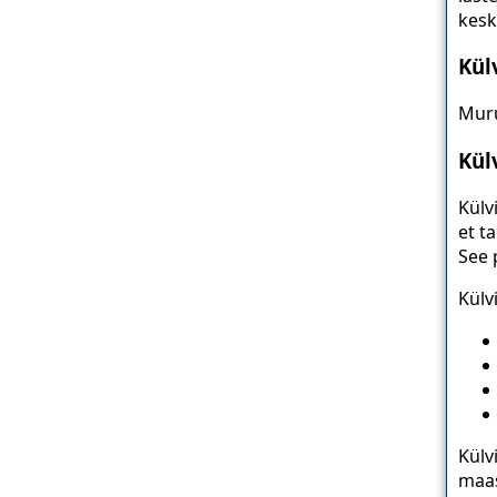
kes
Kül
Muru
Kül
Külv
et t
See 
Külv
Külv
maas