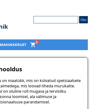
Otsi:
nik
0
LMAKS
KKK
RU
ET
 hooldus
 on maatükk, mis on külvatud spetsiaalsete
taimedega, mis loovad tiheda murukatte.
l on oluline roll mugava ja tervisliku
konna loomisel, ala välimuse ja
tsionaalsuse parandamisel.