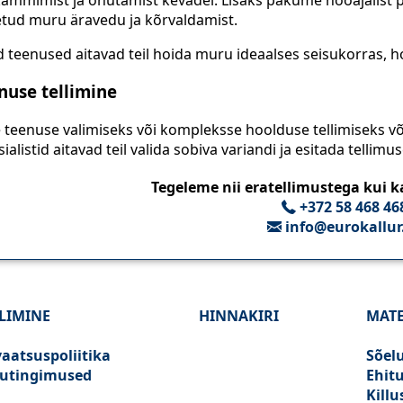
etud muru äravedu ja kõrvaldamist.
 teenused aitavad teil hoida muru ideaalses seisukorras, hoid
nuse tellimine
 teenuse valimiseks või kompleksse hoolduse tellimiseks v
ialistid aitavad teil valida sobiva variandi ja esitada tellimus
Tegeleme nii eratellimustega kui k
+372 58 468 46
info@eurokallur
LIMINE
HINNAKIRI
MATE
vaatsuspoliitika
Sõel
utingimused
Ehitu
Killu