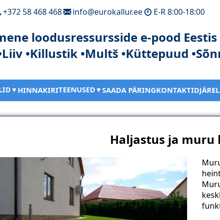
+372 58 468 468
info@eurokallur.ee
E-R 8:00-18:00
mene loodusressursside e-pood Eestis
•Liiv •Killustik •Multš •Küttepuud •Sõn
LID
TEENUSED
HINNAKIRI
SAADA PÄRING
KONTAKTID
JÄRE
Haljastus ja muru
Muru
hein
Muru
kesk
funk