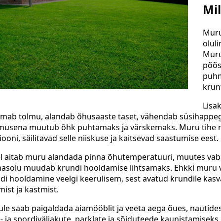
Mil
Muru 
olul
Muru
põõs
puhm
krunt
Lisa
imab tolmu, alandab õhusaaste taset, vähendab süsihappega
musena muutub õhk puhtamaks ja värskemaks. Muru tihe ro
iooni, säilitavad selle niiskuse ja kaitsevad saastumise eest.
l aitab muru alandada pinna õhutemperatuuri, muutes va
asolu muudab krundi hooldamise lihtsamaks. Ehkki muru vaj
di hooldamine veelgi keerulisem, sest avatud krundile kasv
mist ja kastmist.
le saab paigaldada aiamööblit ja veeta aega õues, nautides 
e- ja spordiväljakute, parklate ja sõiduteede kaunistamiseks,