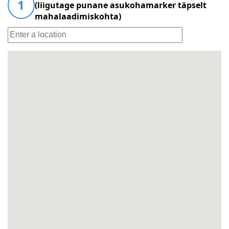
1
(liigutage punane asukohamarker täpselt
mahalaadimiskohta)