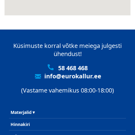
Küsimuste korral võtke meiega julgesti
ühendust!
58 468 468
info@eurokallur.ee
(Vastame vahemikus 08:00-18:00)
Materjalid
Hinnakiri