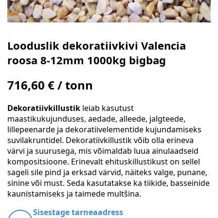
Looduslik dekoratiivkivi Valencia
roosa 8-12mm 1000kg bigbag
716,60 € / tonn
Dekoratiivkillustik
leiab kasutust
maastikukujunduses, aedade, alleede, jalgteede,
lillepeenarde ja dekoratiivelementide kujundamiseks
suvilakruntidel. Dekoratiivkillustik võib olla erineva
värvi ja suurusega, mis võimaldab luua ainulaadseid
kompositsioone. Erinevalt ehituskillustikust on sellel
sageli sile pind ja erksad värvid, näiteks valge, punane,
sinine või must. Seda kasutatakse ka tiikide, basseinide
kaunistamiseks ja taimede multšina.
Sisestage tarneaadress